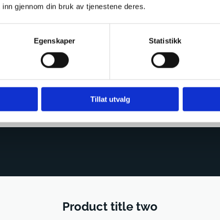
 inn gjennom din bruk av tjenestene deres.
COME VISIT OUR STORE
Egenskaper
Statistikk
NOTE:
I'm often in the store out of opening hours, so feel free to give me a
call if your're in the nabourhood.
Grenseveien 40 | 0575 Oslo
Tillat utvalg
Product title two